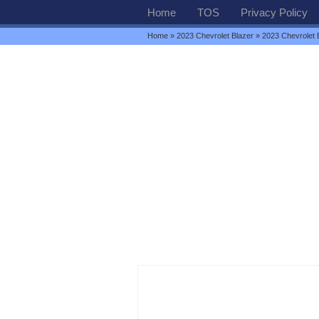
Home
TOS
Privacy Policy
Home
»
2023 Chevrolet Blazer
» 2023 Chevrolet 