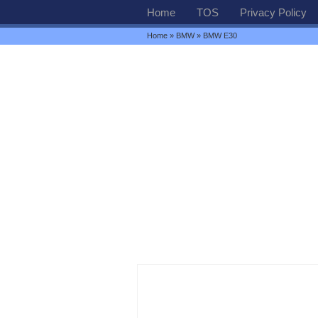
Home
TOS
Privacy Policy
Home
»
BMW
» BMW E30