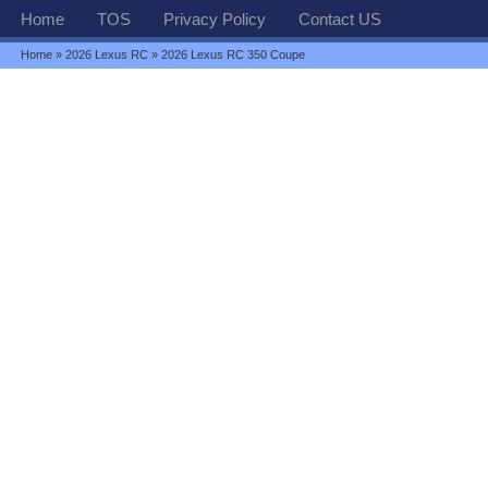
Home
TOS
Privacy Policy
Contact US
Home
»
2026 Lexus RC
» 2026 Lexus RC 350 Coupe