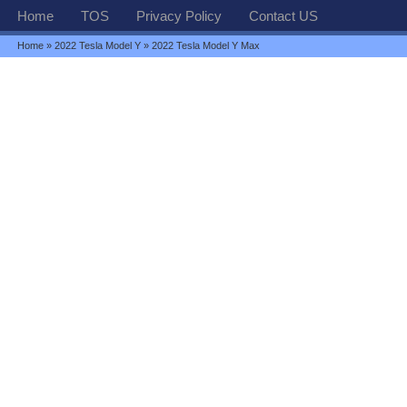
Home
TOS
Privacy Policy
Contact US
Home
»
2022 Tesla Model Y
» 2022 Tesla Model Y Max