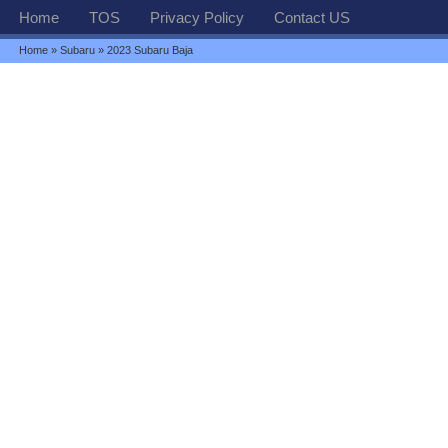
Home
TOS
Privacy Policy
Contact US
Home
»
Subaru
» 2023 Subaru Baja