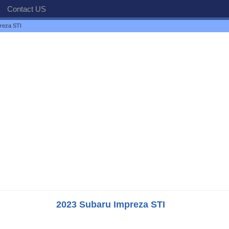
Contact US
reza STI
2023 Subaru Impreza STI