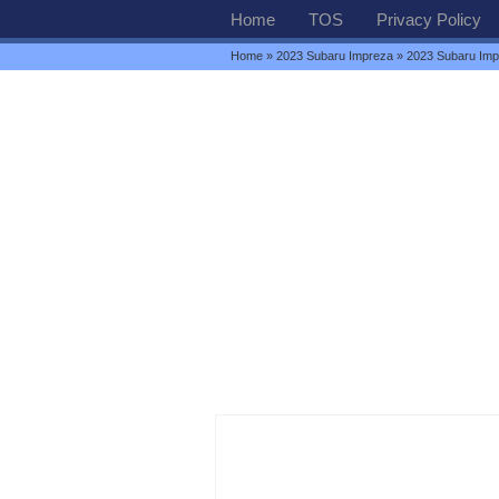
Home
TOS
Privacy Policy
Home
»
2023 Subaru Impreza
» 2023 Subaru Imp