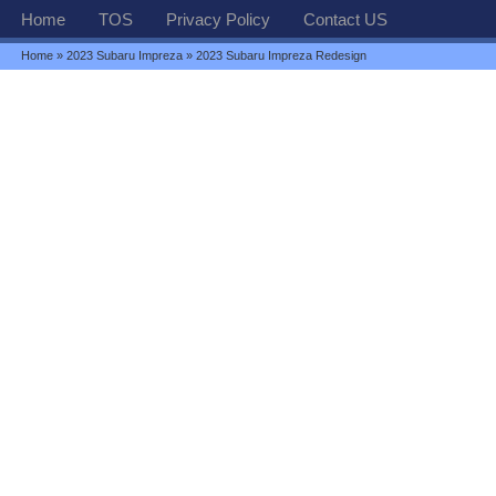
Home
TOS
Privacy Policy
Contact US
Home
»
2023 Subaru Impreza
» 2023 Subaru Impreza Redesign