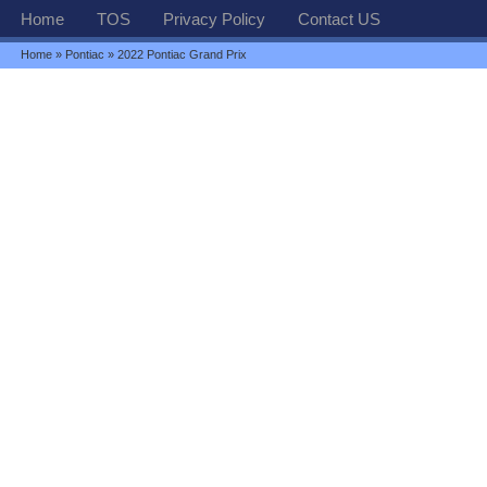
Home
TOS
Privacy Policy
Contact US
Home
»
Pontiac
» 2022 Pontiac Grand Prix