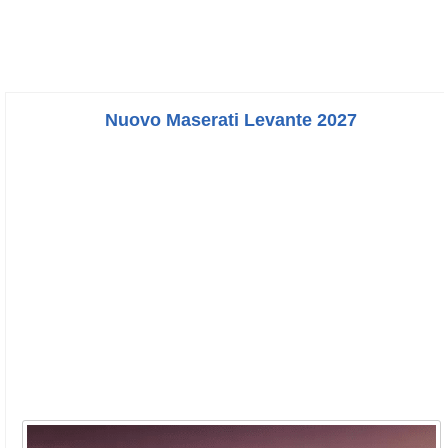
Nuovo Maserati Levante 2027