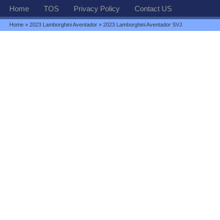
Home
TOS
Privacy Policy
Contact US
Home
»
2023 Lamborghini Aventador
» 2023 Lamborghini Aventador SVJ