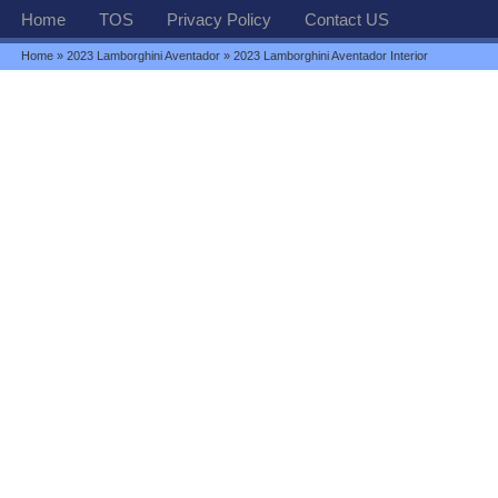
Home
TOS
Privacy Policy
Contact US
Home
»
2023 Lamborghini Aventador
» 2023 Lamborghini Aventador Interior