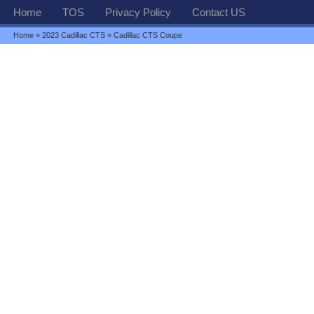
Home
TOS
Privacy Policy
Contact US
Home
»
2023 Cadillac CTS
» Cadillac CTS Coupe