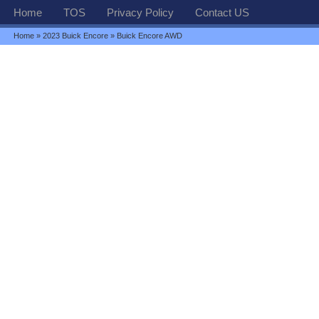
Home
TOS
Privacy Policy
Contact US
Home
»
2023 Buick Encore
» Buick Encore AWD