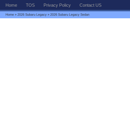
Home
TOS
Privacy Policy
Contact US
Home
»
2026 Subaru Legacy
» 2026 Subaru Legacy Sedan