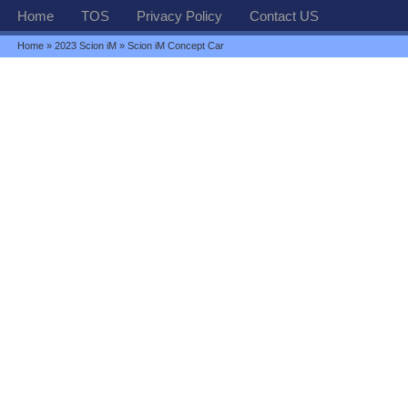
Home
TOS
Privacy Policy
Contact US
Home
»
2023 Scion iM
» Scion iM Concept Car