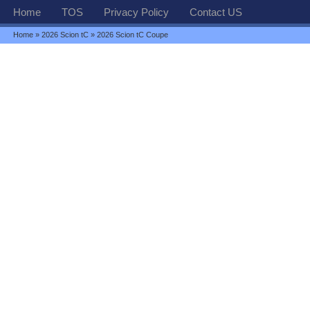
Home
TOS
Privacy Policy
Contact US
Home
»
2026 Scion tC
» 2026 Scion tC Coupe