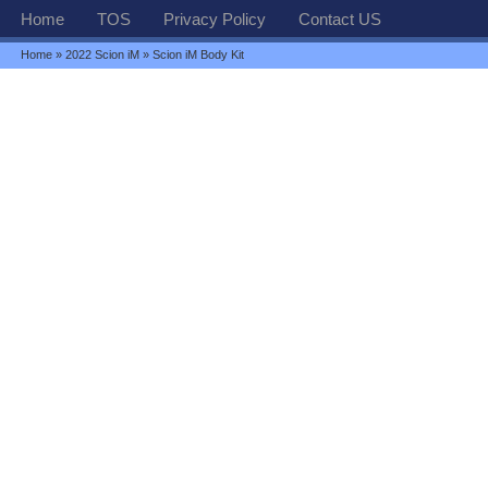
Home
TOS
Privacy Policy
Contact US
Home
»
2022 Scion iM
» Scion iM Body Kit