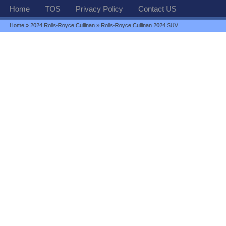
Home
TOS
Privacy Policy
Contact US
Home
»
2024 Rolls-Royce Cullinan
» Rolls-Royce Cullinan 2024 SUV