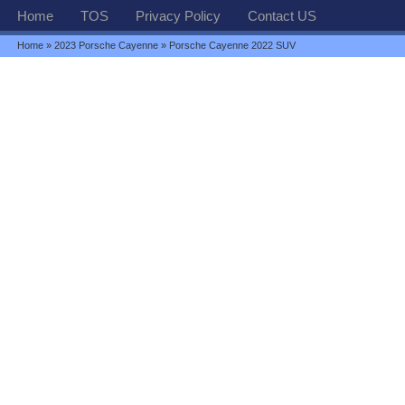
Home
TOS
Privacy Policy
Contact US
Home
»
2023 Porsche Cayenne
» Porsche Cayenne 2022 SUV