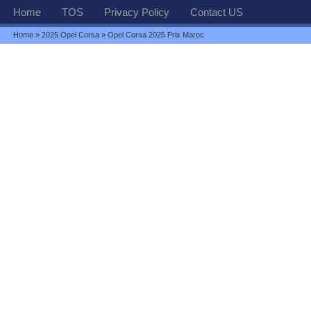
Home
TOS
Privacy Policy
Contact US
Home
»
2025 Opel Corsa
» Opel Corsa 2025 Prix Maroc