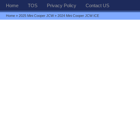
Home
TOS
Privacy Policy
Contact US
Home
»
2025 Mini Cooper JCW
» 2024 Mini Cooper JCW ICE