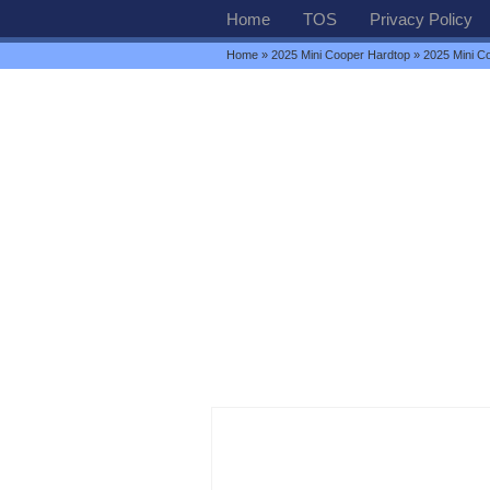
Home
TOS
Privacy Policy
Home
»
2025 Mini Cooper Hardtop
» 2025 Mini C