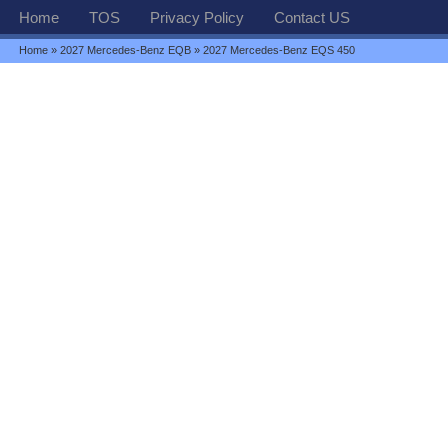
Home
TOS
Privacy Policy
Contact US
Home
»
2027 Mercedes-Benz EQB
» 2027 Mercedes-Benz EQS 450