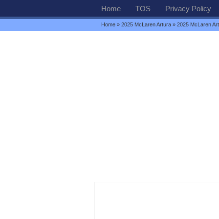
Home
TOS
Privacy Policy
Home
»
2025 McLaren Artura
» 2025 McLaren Ar