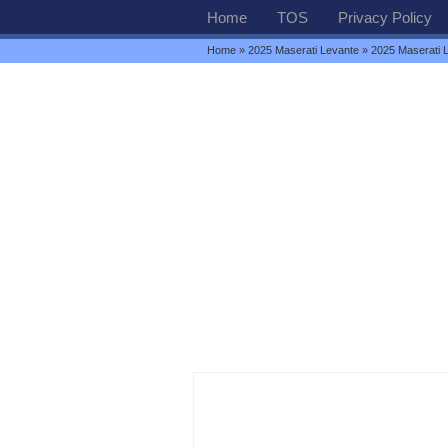
Home
TOS
Privacy Policy
Home
»
2025 Maserati Levante
» 2025 Maserati L