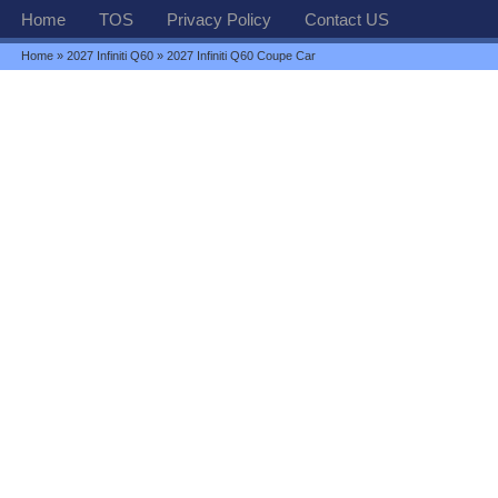
Home
TOS
Privacy Policy
Contact US
Home
»
2027 Infiniti Q60
» 2027 Infiniti Q60 Coupe Car