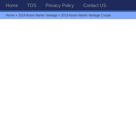
Home
TOS
Privacy Policy
Contact US
Home
»
2019 Aston Martin Vantage
» 2019 Aston Martin Vantage Coupe