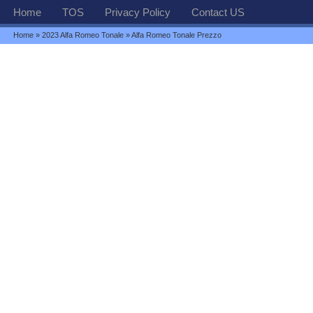
Home
TOS
Privacy Policy
Contact US
Home
»
2023 Alfa Romeo Tonale
» Alfa Romeo Tonale Prezzo