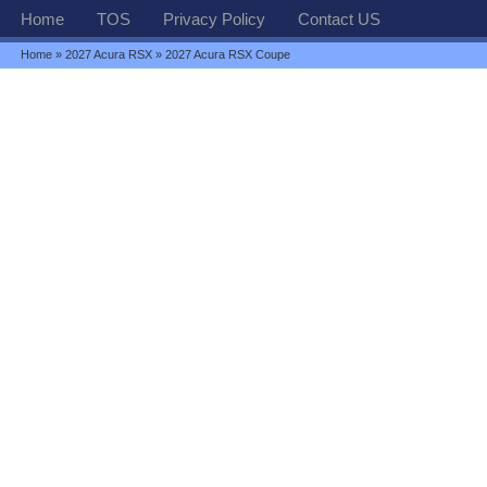
Home
TOS
Privacy Policy
Contact US
Home
»
2027 Acura RSX
» 2027 Acura RSX Coupe