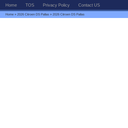
Home
TOS
Privacy Policy
Contact US
Home
»
2026 Citroen DS Pallas
» 2026 Citroen DS Pallas